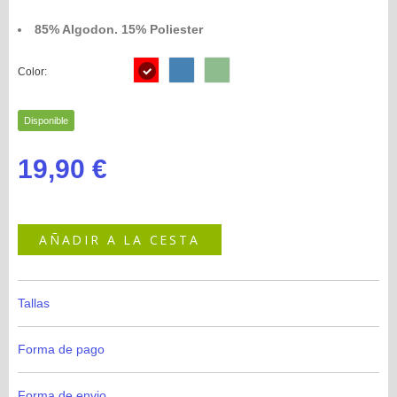
85% Algodon. 15% Poliester
Color:
Disponible
19,90 €
AÑADIR A LA CESTA
Tallas
Forma de pago
Forma de envio