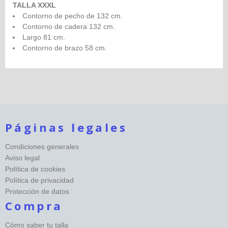
TALLA XXXL
Contorno de pecho de 132 cm.
Contorno de cadera 132 cm.
Largo 81 cm.
Contorno de brazo 58 cm.
Páginas legales
Condiciones generales
Aviso legal
Política de cookies
Política de privacidad
Protección de datos
Compra
Cómo saber tu talla