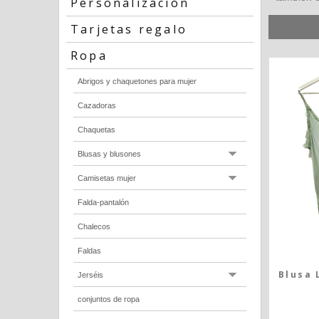
Personalización
Tarjetas regalo
Ropa
Abrigos y chaquetones para mujer
Cazadoras
Chaquetas
Blusas y blusones
Camisetas mujer
Falda-pantalón
Chalecos
Faldas
Blusa 
Jerséis
conjuntos de ropa