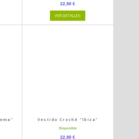
22,90 €
VER DETALLES
nema"
Vestido Croché "Ibiza"
Disponible
22,90 €