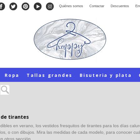
Quiénes somos
Contactar
Descuentos
En
Ropa
Tallas grandes
Bisuteria y plata
 de tirantes
dibles en verano, los vestidos fresquitos de tirantes para los días cal
s, o con dibujos. Mira las medidas de cada modelo, para conocer cuál e
n otros sección.