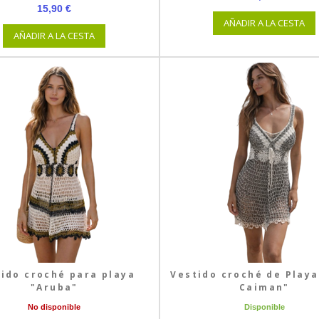
15,90 €
AÑADIR A LA CESTA
AÑADIR A LA CESTA
ido croché para playa
Vestido croché de Playa
"Aruba"
Caiman"
No disponible
Disponible