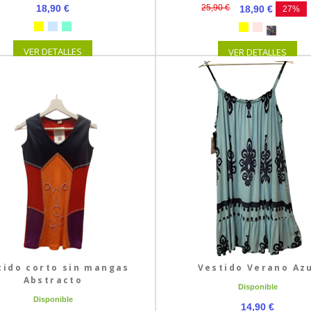
18,90 €
25,90 €
18,90 €
27%
VER DETALLES
VER DETALLES
tido corto sin mangas
Vestido Verano Az
Abstracto
Disponible
Disponible
14,90 €