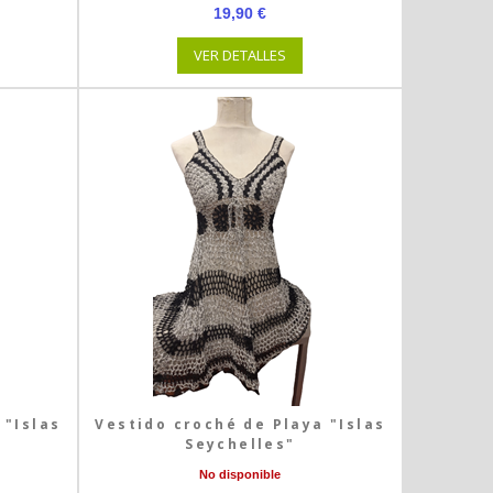
19,90 €
VER DETALLES
 "Islas
Vestido croché de Playa "Islas
Seychelles"
No disponible