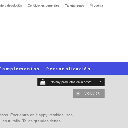
vío y devolución
Condiciones generales
Tarjeta regalo
Mi cuenta
Complementos
Personalización
No hay productos en la cesta
VOLVER
urosos. Encuentra en Happy vestidos lisos,
s tu talla. Tallas grandes tienes