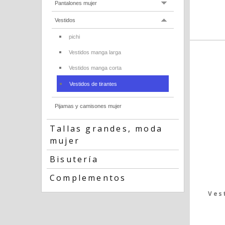
Pantalones mujer
Vestidos
pichi
Vestidos manga larga
Vestidos manga corta
Vestidos de tirantes
Pijamas y camisones mujer
Tallas grandes, moda
mujer
Bisutería
Complementos
Ves