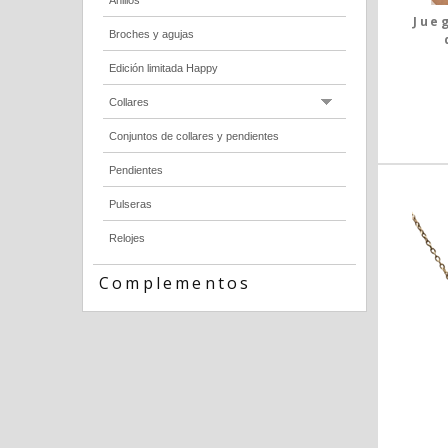
Anillos
Jue
Broches y agujas
Edición limitada Happy
Collares
Conjuntos de collares y pendientes
Pendientes
Pulseras
Relojes
Complementos