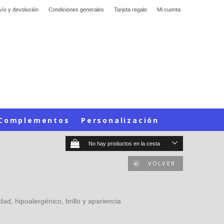
vío y devolución
Condiciones generales
Tarjeta regalo
Mi cuenta
Complementos
Personalización
No hay productos en la cesta
VOLVER
ad, hipoalergénico, brillo y apariencia