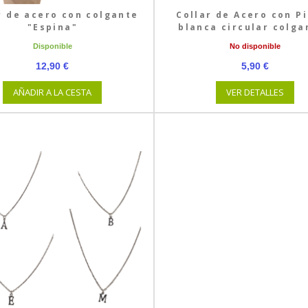
r de acero con colgante
Collar de Acero con P
"Espina"
blanca circular colga
Disponible
No disponible
12,90 €
5,90 €
AÑADIR A LA CESTA
VER DETALLES