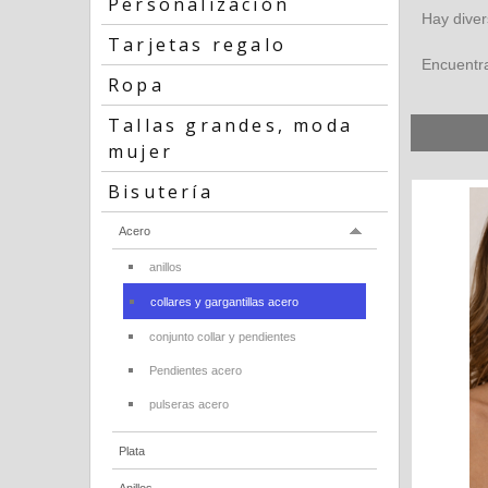
Personalización
Hay diver
Tarjetas regalo
Encuentra
Ropa
Tallas grandes, moda
mujer
Bisutería
Acero
anillos
collares y gargantillas acero
conjunto collar y pendientes
Pendientes acero
pulseras acero
Plata