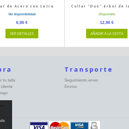
lar de Acero con Letra
Collar "Duo" árbol de l
Ver disponibilidad
Disponible
6,90 €
12,90 €
VER DETALLES
AÑADIR A LA CESTA
pra
Transporte
 tu talla
Seguimiento envio
 cliente
Envíos
pago
es
ada.