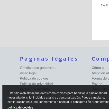
Col
Páginas legales
Com
Condiciones generales
Cómo saber
Aviso legal
Atención al
Política de cookies
Forma de 
Política de privacidad
Envíos
Protección de datos
Devolucion
Este sitio web almacena datos como cookies para habilitar la funcionalidad
necesaria del sitio, incluidos análisis y personalización. Puede cambiar su
configuración en cualquier momento o aceptar la configuración predetermin
política de cookies