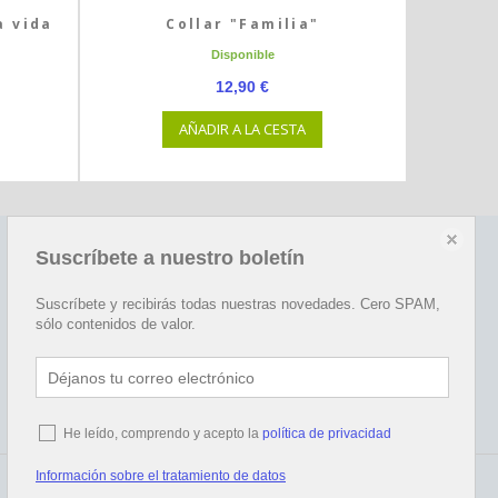
a vida
Collar "Familia"
Disponible
12,90 €
AÑADIR A LA CESTA
Suscríbete a nuestro boletín
Redes sociales
Happy
Suscríbete y recibirás todas nuestras novedades. Cero SPAM,
sólo contenidos de valor.
He leído, comprendo y acepto la
política de privacidad
Información sobre el tratamiento de datos