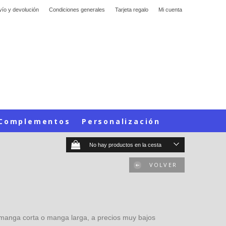
vío y devolución
Condiciones generales
Tarjeta regalo
Mi cuenta
Complementos
Personalización
No hay productos en la cesta
VOLVER
 manga corta o manga larga, a precios muy bajos