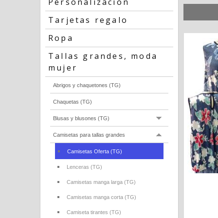
Personalización
Tarjetas regalo
Ropa
Tallas grandes, moda
mujer
Abrigos y chaquetones (TG)
Chaquetas (TG)
Blusas y blusones (TG)
Camisetas para tallas grandes
Camisetas Oferta (TG)
Lenceras (TG)
Camisetas manga larga (TG)
Camisetas manga corta (TG)
Camiseta tirantes (TG)