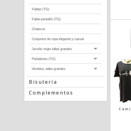
Faldas (TG)
Falda-pantalón (TG)
Chalecos
Conjuntos de ropa elegante y casual
Jerséis mujer tallas grandes
Pantalones (TG)
Vestidos, tallas grandes
Bisutería
Complementos
Cami