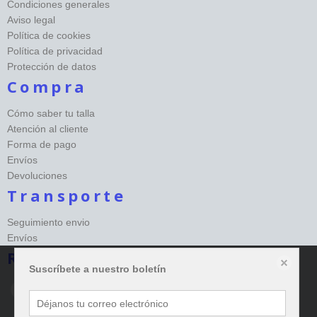
Condiciones generales
Aviso legal
Política de cookies
Política de privacidad
Protección de datos
Compra
Cómo saber tu talla
Atención al cliente
Forma de pago
Envíos
Devoluciones
Transporte
Seguimiento envio
Envíos
Redes sociales Happy
Suscríbete a nuestro boletín
Este sitio web almacena datos como cookies para habilitar la funcionalidad
necesaria del sitio, incluidos análisis y personalización. Puede cambiar su
configuración en cualquier momento o aceptar la configuración predeterminada.
política de cookies