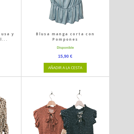
lusa y
Blusa manga corta con
l...
Pompones
Disponible
15,90 €
AÑADIR A LA CESTA