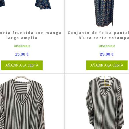
corta fruncida con manga
Conjunto de falda panta
larga amplia
Blusa corta estampa
Disponible
Disponible
15,90 €
29,90 €
AÑADIR A LA CESTA
AÑADIR A LA CESTA