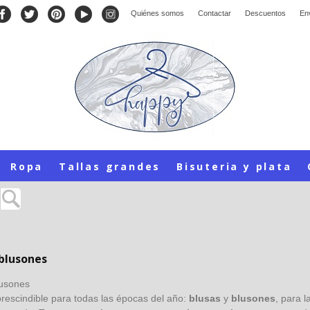
Quiénes somos
Contactar
Descuentos
En
Ropa
Tallas grandes
Bisuteria y plata
 blusones
lusones
rescindible para todas las épocas del año:
blusas
y
blusones
, para 