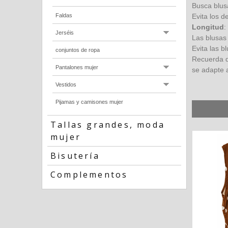
Busca blusa
Faldas
Evita los d
Longitud
:
Jerséis
Las blusas 
Evita las 
conjuntos de ropa
Recuerda qu
Pantalones mujer
se adapte a
Vestidos
Pijamas y camisones mujer
Tallas grandes, moda
mujer
Bisutería
Complementos