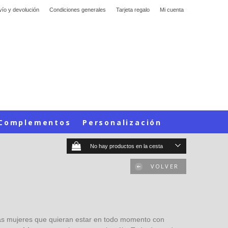
vío y devolución
Condiciones generales
Tarjeta regalo
Mi cuenta
Complementos
Personalización
No hay productos en la cesta
VOLVER
las mujeres que quieran estar en todo momento con