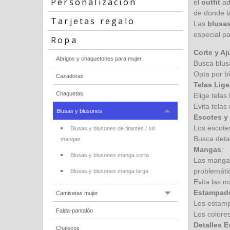
Personalización
el
outfit
ad
de donde la
Tarjetas regalo
Las
blusa
especial pa
Ropa
Corte y Aj
Abrigos y chaquetones para mujer
Busca blus
Opta por b
Cazadoras
Telas Lige
Chaquetas
Elige telas
Evita tela
Blusas y blusones
Escotes y 
Los escotes
Blusas y blusones de tirantes / sin
Busca detal
mangas
Mangas
:
Blusas y blusones manga corta
Las mangas
problemáti
Blusas y blusones manga larga
Evita las 
Estampado
Camisetas mujer
Los estamp
Falda-pantalón
Los colore
Detalles E
Chalecos