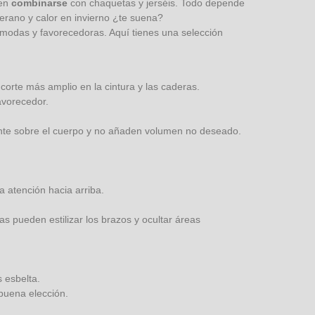
den
combinarse
con chaquetas y jerséis. Todo depende
 verano y calor en invierno ¿te suena?
modas y favorecedoras. Aquí tienes una selección
orte más amplio en la cintura y las caderas.
avorecedor.
emente sobre el cuerpo y no añaden volumen no deseado.
a atención hacia arriba.
 pueden estilizar los brazos y ocultar áreas
 esbelta.
buena elección.