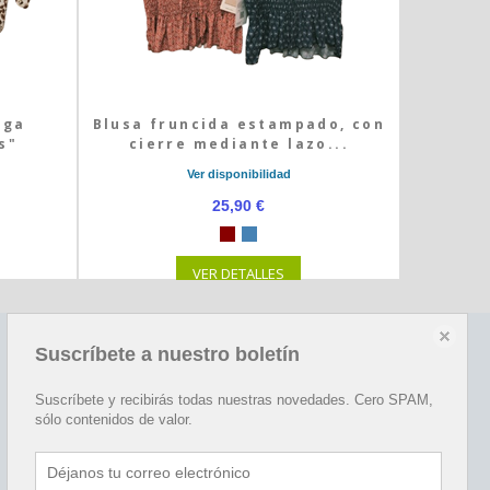
rga
Blusa fruncida estampado, con
s"
cierre mediante lazo...
Ver disponibilidad
25,90 €
VER DETALLES
Suscríbete a nuestro boletín
Redes sociales
Happy
Suscríbete y recibirás todas nuestras novedades. Cero SPAM,
sólo contenidos de valor.