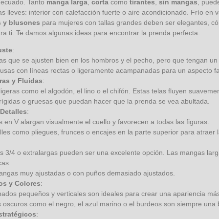
ecuado. Tanto
manga larga
,
corta
como
tirantes
,
sin mangas
, pue
s lleves: interior con calefacción fuerte o aire acondicionado. Frío en
s y blusones
para mujeres con tallas grandes deben ser elegantes, có
ra ti. Te damos algunas ideas para encontrar la prenda perfecta:
uste
:
as que se ajusten bien en los hombros y el pecho, pero que tengan un c
lusas con líneas rectas o ligeramente acampanadas para un aspecto f
ras y Fluidas
:
 ligeras como el algodón, el lino o el chifón. Estas telas fluyen suav
s rígidas o gruesas que puedan hacer que la prenda se vea abultada.
Detalles
:
 en V alargan visualmente el cuello y favorecen a todas las figuras.
les como pliegues, frunces o encajes en la parte superior para atraer l
 3/4 o extralargas pueden ser una excelente opción. Las mangas largas
cas.
mangas muy ajustadas o con puños demasiado ajustados.
s y Colores
:
ados pequeños y verticales son ideales para crear una apariencia más
s oscuros como el negro, el azul marino o el burdeos son siempre una 
stratégicos
: