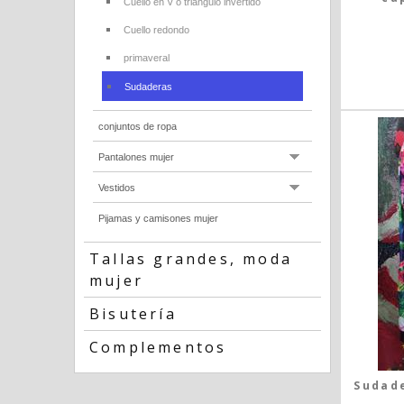
Cuello en V o triangulo invertido
Cuello redondo
primaveral
Sudaderas
conjuntos de ropa
Pantalones mujer
Vestidos
Pijamas y camisones mujer
Tallas grandes, moda
mujer
Bisutería
Complementos
Sudade