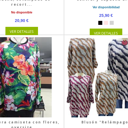
recort...
Ver disponibilidad
No disponible
25,90 €
20,90 €
VER DETALLES
VER DETALLES
ra camiseta con flores,
Blusón "Relámpag
oversize