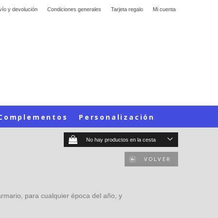
vío y devolución
Condiciones generales
Tarjeta regalo
Mi cuenta
Complementos
Personalización
No hay productos en la cesta
VOLVER
armario, para cualquier época del año, y