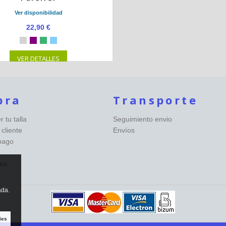
Ver disponibilidad
22,90 €
VER DETALLES
pra
Transporte
 tu talla
Seguimiento envio
 cliente
Envíos
pago
es
ada.
ies