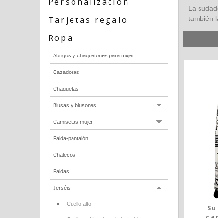
Personalización
La sudade
Tarjetas regalo
también l
Ropa
Abrigos y chaquetones para mujer
Cazadoras
Chaquetas
Blusas y blusones
Camisetas mujer
Falda-pantalón
Chalecos
Faldas
Jerséis
Cuello alto
Su
ca