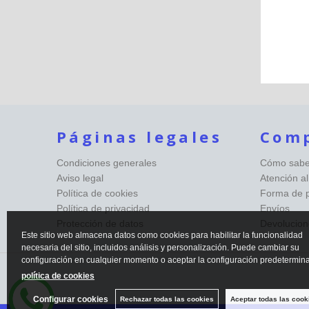
Páginas legales
Com
Condiciones generales
Cómo saber
Aviso legal
Atención al
Política de cookies
Forma de 
Política de privacidad
Envíos
Protección de datos
Devolucion
Este sitio web almacena datos como cookies para habilitar la funcionalidad
necesaria del sitio, incluidos análisis y personalización. Puede cambiar su
configuración en cualquier momento o aceptar la configuración predetermin
política de cookies
Configurar cookies
Rechazar todas las cookies
Aceptar todas las cook