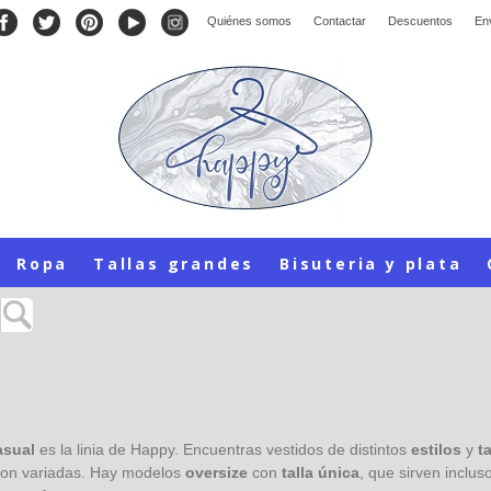
Quiénes somos
Contactar
Descuentos
En
Ropa
Tallas grandes
Bisuteria y plata
casual
es la linia de Happy. Encuentras vestidos de distintos
estilos
y
t
 son variadas. Hay modelos
oversize
con
talla única
, que sirven inclu