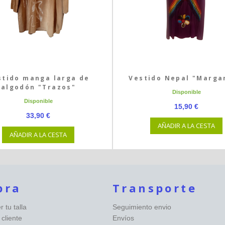
stido manga larga de
Vestido Nepal "Marga
algodón "Trazos"
Disponible
Disponible
15,90 €
33,90 €
AÑADIR A LA CESTA
AÑADIR A LA CESTA
pra
Transporte
 tu talla
Seguimiento envio
 cliente
Envíos