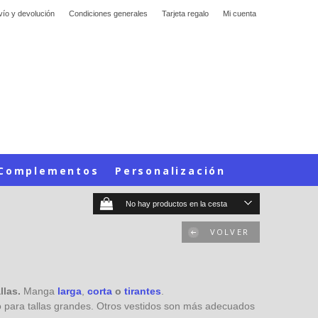
vío y devolución
Condiciones generales
Tarjeta regalo
Mi cuenta
Complementos
Personalización
No hay productos en la cesta
VOLVER
allas.
Manga
larga
,
corta
o
tirantes
.
so para tallas grandes. Otros vestidos son más adecuados