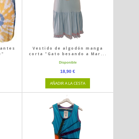
rantes
Vestido de algodón manga
e"
corta "Gato besando a Mar...
Disponible
18,90 €
AÑADIR A LA CESTA