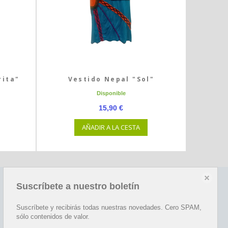
rita"
Vestido Nepal "Sol"
Disponible
15,90 €
AÑADIR A LA CESTA
Suscríbete a nuestro boletín
Redes sociales
Happy
Suscríbete y recibirás todas nuestras novedades. Cero SPAM,
sólo contenidos de valor.