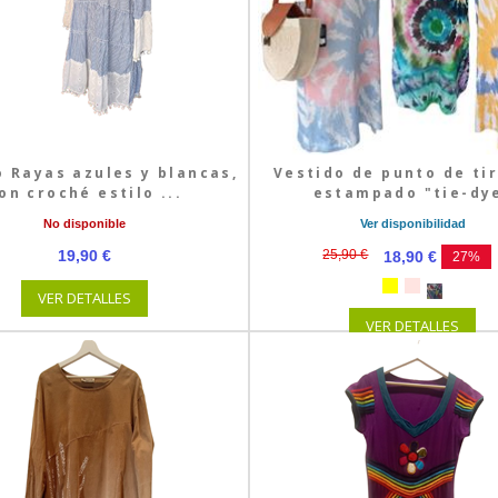
o Rayas azules y blancas,
Vestido de punto de ti
on croché estilo ...
estampado "tie-dy
No disponible
Ver disponibilidad
19,90 €
25,90 €
18,90 €
27%
VER DETALLES
VER DETALLES