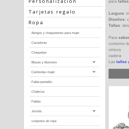
Personalización
para
talla
Tarjetas regalo
Largura
: m
Diseños
: 
Ropa
Tallas
: de
Abrigos y chaquetones para mujer
Para
saber
Cazadoras
contorno d
cintura
Chaquetas
cadera
Las
tallas
Blusas y blusones
Camisetas mujer
Falda-pantalón
Chalecos
Faldas
Jerséis
conjuntos de ropa