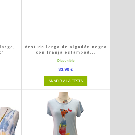
larga,
Vestido largo de algodón negro
t"
con franja estampad...
Disponible
33,90 €
AÑADIR A LA CESTA