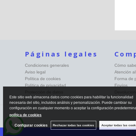
Páginas legales
Com
Condiciones generales
Cómo saber
Aviso legal
Atención al
Política de cookies
Forma de 
Política de privacidad
Envíos
Protección de datos
Devolucion
Este sitio web almacena datos como cookies para habilitar la funcionalidad
necesaria del sitio, incluidos análisis y personalización. Puede cambiar su
configuración en cualquier momento o aceptar la configuración predetermin
política de cookies
Configurar cookies
Rechazar todas las cookies
Aceptar todas las cook