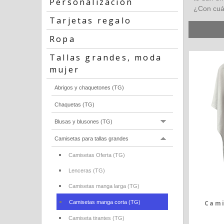
Personalización
¿Con cuá
Tarjetas regalo
Ropa
Tallas grandes, moda
mujer
Abrigos y chaquetones (TG)
Chaquetas (TG)
Blusas y blusones (TG)
Camisetas para tallas grandes
Camisetas Oferta (TG)
Lenceras (TG)
Camisetas manga larga (TG)
Camisetas manga corta (TG)
Cami
Camiseta tirantes (TG)