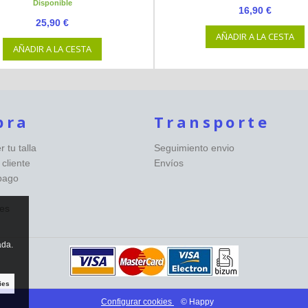
Disponible
16,90 €
25,90 €
AÑADIR A LA CESTA
AÑADIR A LA CESTA
pra
Transporte
 tu talla
Seguimiento envio
 cliente
Envíos
pago
es
ada.
ies
Configurar cookies
© Happy