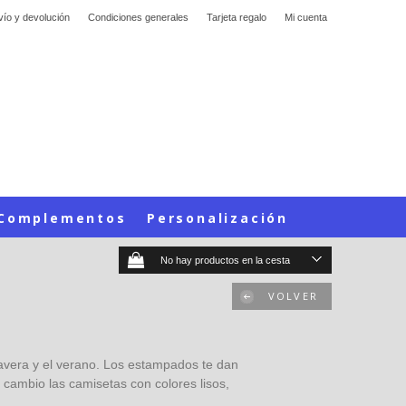
vío y devolución
Condiciones generales
Tarjeta regalo
Mi cuenta
Complementos
Personalización
No hay productos en la cesta
VOLVER
mavera y el verano. Los estampados te dan
 cambio las camisetas con colores lisos,