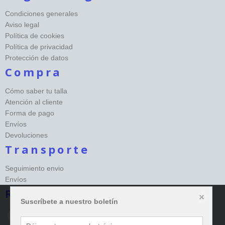
Condiciones generales
Aviso legal
Política de cookies
Política de privacidad
Protección de datos
Compra
Cómo saber tu talla
Atención al cliente
Forma de pago
Envíos
Devoluciones
Transporte
Seguimiento envio
Envíos
Redes sociales Happy
Suscríbete a nuestro boletín
Este sitio web almacena datos como cookies para habilitar la funcionalidad
necesaria del sitio, incluidos análisis y personalización. Puede cambiar su
configuración en cualquier momento o aceptar la configuración predeterminada.