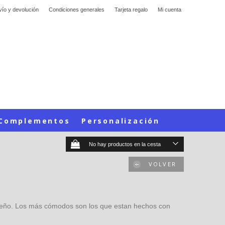
vío y devolución
Condiciones generales
Tarjeta regalo
Mi cuenta
Complementos
Personalización
No hay productos en la cesta
VOLVER
sueño. Los más cómodos son los que estan hechos con