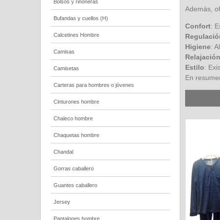
Bolsos y riñoneras
Además, of
Bufandas y cuellos (H)
Confort
: 
Calcetines Hombre
Regulació
Higiene
: 
Camisas
Relajació
Estilo
: Exi
Camisetas
En resumen
Carteras para hombres o jóvenes
Cinturones hombre
Chaleco hombre
Chaquetas hombre
Chandal
Gorras caballero
Guantes caballero
Jersey
Pantalones hombre