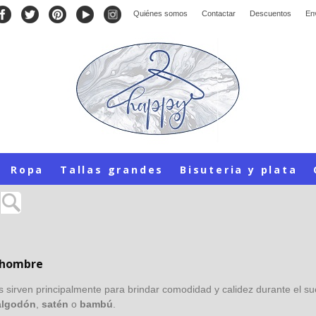
Quiénes somos
Contactar
Descuentos
En
Ropa
Tallas grandes
Bisuteria y plata
 hombre
s sirven principalmente para brindar comodidad y calidez durante el 
algodón
,
satén
o
bambú
.