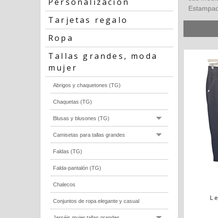
Personalización
Estampado
Tarjetas regalo
Ropa
Tallas grandes, moda
mujer
Abrigos y chaquetones (TG)
Chaquetas (TG)
Blusas y blusones (TG)
Camisetas para tallas grandes
Faldas (TG)
Falda-pantalón (TG)
Chalecos
L
Conjuntos de ropa elegante y casual
Jerséis mujer tallas grandes