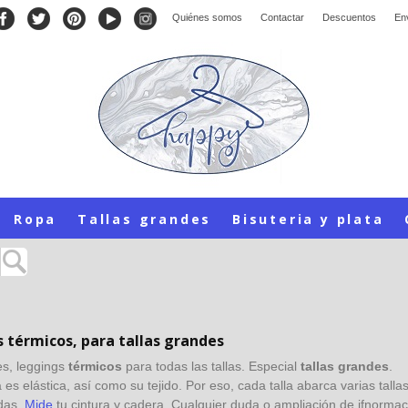
Quiénes somos
Contactar
Descuentos
En
Ropa
Tallas grandes
Bisuteria y plata
 térmicos, para tallas grandes
es, leggings
térmicos
para todas las tallas. Especial
tallas grandes
.
a es elástica, así como su tejido. Por eso, cada talla abarca varias tall
das.
Mide
tu cintura y cadera. Cualquier duda o ampliación de ifnorma