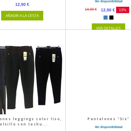
Ver disponibilidad
12,90 €
14,90 €
12,90 €
13%
AÑADIR A LA CESTA
VER DETALLES
ones leggings color liso,
Pantalones "Six"
olsillo con tachu...
Ver disponibilidad