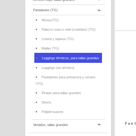
Pantalones (TG)
Monos(TG)
Palazzo maxi o midi (coulottes) (TG)
Loneta y tejanos (TG)
Mallas (TG)
Leggings térmicos, para tallas grandes
Leggings (sin térmico)
Pantalones para primavera y verano
(TG)
Piratas para tallas grandes
Shorts
Polipiel suaves
Pan
Vestidos, tallas grandes