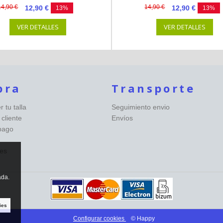
14,90 €
14,90 €
12,90 €
12,90 €
13%
13%
VER DETALLES
VER DETALLES
pra
Transporte
 tu talla
Seguimiento envio
 cliente
Envíos
pago
es
ada.
ies
Configurar cookies
© Happy