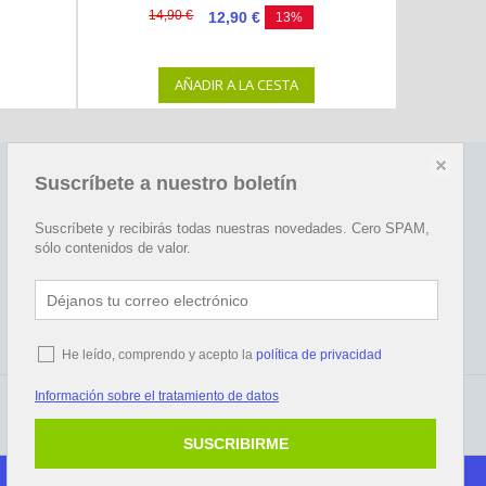
14,90 €
12,90 €
13%
AÑADIR A LA CESTA
Suscríbete a nuestro boletín
Redes sociales
Happy
Suscríbete y recibirás todas nuestras novedades. Cero SPAM,
sólo contenidos de valor.
He leído, comprendo y acepto la
política de privacidad
Información sobre el tratamiento de datos
SUSCRIBIRME