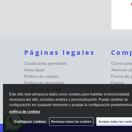
Páginas legales
Com
Condiciones generales
Cómo saber
Aviso legal
Atención al
Política de cookies
Forma de 
Política de privacidad
Envíos
Protección de datos
Devolucion
Este sitio web almacena datos como cookies para habilitar la funcionalidad
necesaria del sitio, incluidos análisis y personalización. Puede cambiar su
configuración en cualquier momento o aceptar la configuración predetermin
política de cookies
Configurar cookies
Rechazar todas las cookies
Aceptar todas las cook