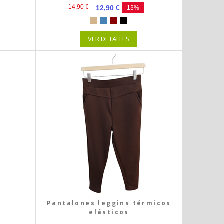
14,90 €
12,90 €
13%
VER DETALLES
Pantalones leggins térmicos
elásticos