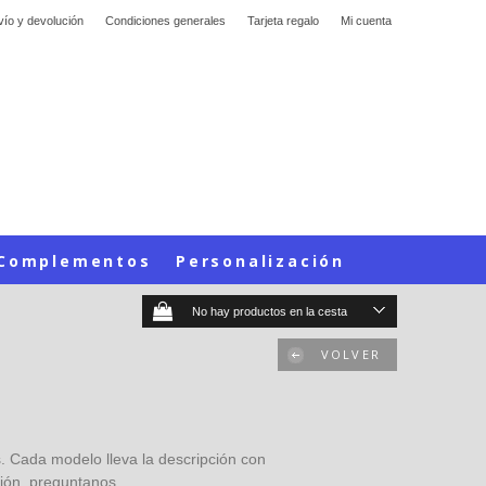
vío y devolución
Condiciones generales
Tarjeta regalo
Mi cuenta
Complementos
Personalización
No hay productos en la cesta
VOLVER
as. Cada modelo lleva la descripción con
ción, preguntanos.