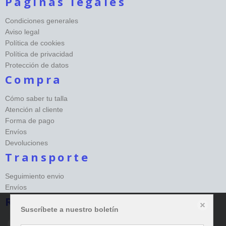
Páginas legales
Condiciones generales
Aviso legal
Política de cookies
Política de privacidad
Protección de datos
Compra
Cómo saber tu talla
Atención al cliente
Forma de pago
Envíos
Devoluciones
Transporte
Seguimiento envio
Envíos
Redes sociales Happy
Suscríbete a nuestro boletín
Este sitio web almacena datos como cookies para habilitar la funcionalidad
necesaria del sitio, incluidos análisis y personalización. Puede cambiar su
configuración en cualquier momento o aceptar la configuración predeterminada.