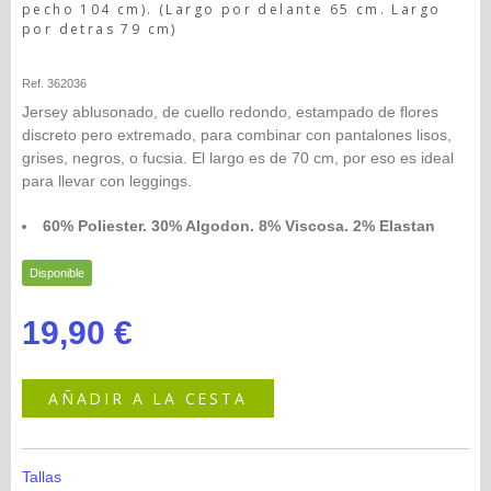
pecho 104 cm). (Largo por delante 65 cm. Largo
por detras 79 cm)
Happy-seleccion
Ref. 362036
Jersey ablusonado, de cuello redondo, estampado de flores
discreto pero extremado, para combinar con pantalones lisos,
grises, negros, o fucsia. El largo es de 70 cm, por eso es ideal
para llevar con leggings.
60% Poliester. 30% Algodon. 8% Viscosa. 2% Elastan
Disponible
19,90 €
AÑADIR A LA CESTA
Tallas